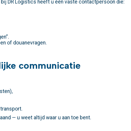
bij DR Logistics heeft u één vaste contactpersoon die:
en”.
ngen of douanevragen.
elijke communicatie
sten),
transport.
aand — u weet altijd waar u aan toe bent.