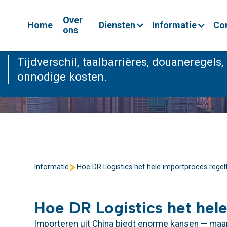
importproces
Over
Home
Diensten
Informatie
Co
ons
March 2, 2026
Tijdverschil, taalbarrières, douaneregels,
onnodige kosten.
Informatie
Hoe DR Logistics het hele importproces regel
Hoe DR Logistics het hel
Importeren uit China biedt enorme kansen — maar