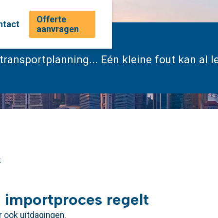
 regelt
Offerte
ntact
aanvragen
 transportplanning... Eén kleine fout kan al l
t
e importproces regelt
 ook uitdagingen.